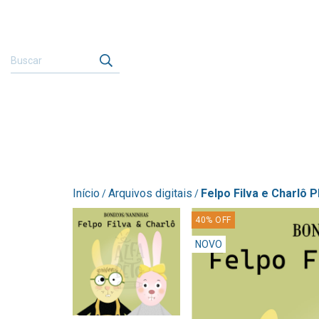
Início
Arquivos digitais
Felpo Filva e Charlô 
/
/
40
%
OFF
NOVO