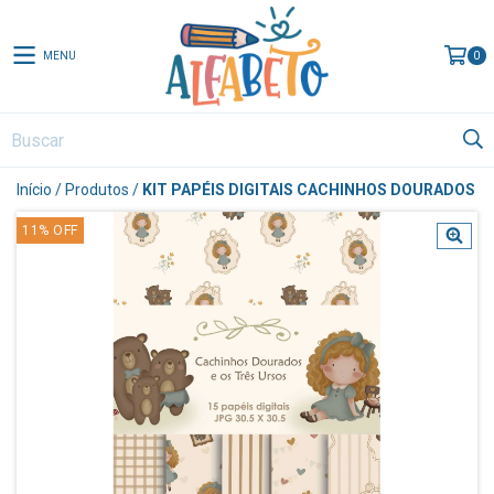
MENU
0
Início
/
Produtos
/
KIT PAPÉIS DIGITAIS CACHINHOS DOURADOS
11
%
OFF