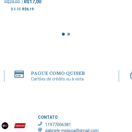
R$17,00
R$29,00
3
X DE
R$6,19
PAGUE COMO QUISER
Cartões de crédito ou à vista
CONTATO
11977006381
gabriele.melissa@gmail.com