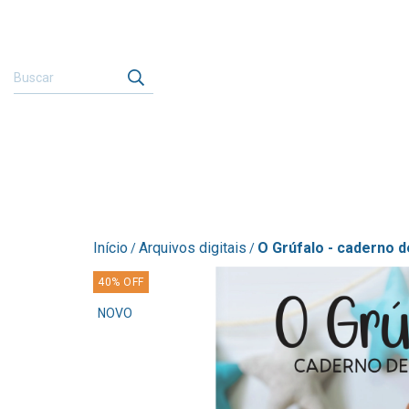
Início
Arquivos digitais
O Grúfalo - caderno 
/
/
40
%
OFF
NOVO