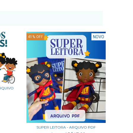
NOVO
41
%
OFF
60
%
OFF
RQUIVO
CAI
SUPER LEITORA - ARQUIVO PDF