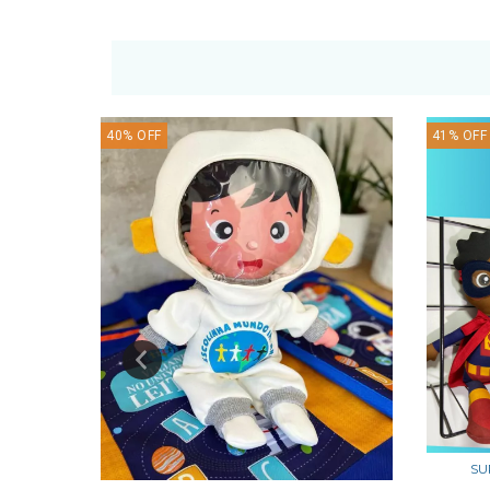
NOVO
40
%
OFF
41
%
OFF
SU